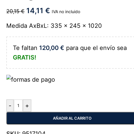
14,11
€
20,15
€
IVA no incluido
Medida AxBxL: 335 x 245 x 1020
Te faltan
120,00
€
para que el envío sea
GRATIS!
-
+
AÑADIR AL CARRITO
SKU:
9517104