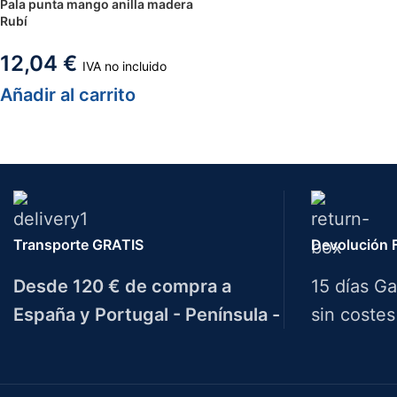
Pala punta mango anilla madera
Rubí
12,04
€
IVA no incluido
Añadir al carrito
Transporte GRATIS
Devolución F
Desde 120 € de compra a
15 días Ga
España y Portugal - Península -
sin costes
Herramientas Bazarot
F.A.Q.