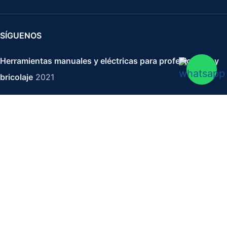
SÍGUENOS
Herramientas manuales y eléctricas para profesionales y
bricolaje
2021
Aguastop invisible 4l CEYS
69,30
€
IVA no incluido
-
+
AÑADIR AL CARRITO