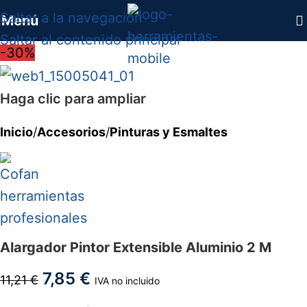
Saltar a la navegación
Menú
Saltar al contenido principal
-30%
Haga clic para ampliar
Inicio
/
Accesorios
/
Pinturas y Esmaltes
Alargador Pintor Extensible Aluminio 2 M
7,85
€
11,21
€
IVA no incluido