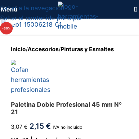
Saltar a la navegación
Menú
Saltar al contenido principal
Haga clic para ampliar
-30%
Inicio
/
Accesorios
/
Pinturas y Esmaltes
Paletina Doble Profesional 45 mm Nº
21
2,15
€
3,07
€
IVA no incluido