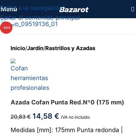
Saltar a la navegación
Menú
Saltar al contenido principal
Haga clic para ampliar
-30%
Inicio
/
Jardín
/
Rastrillos y Azadas
Azada Cofan Punta Red.Nº0 (175 mm)
14,58
€
20,83
€
IVA no incluido
Medidas [mm]: 175mm Punta redonda |