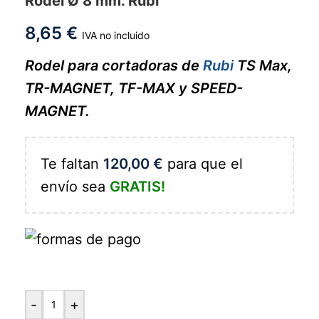
Rodel Ø 8 mm. Rubí
8,65
€
IVA no incluido
Rodel para cortadoras de
Rubi
TS Max,
TR-MAGNET, TF-MAX y SPEED-
MAGNET.
Te faltan
120,00
€
para que el
envío sea
GRATIS!
-
+