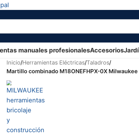
ipal
entas manuales profesionales
Accesorios
Jard
Inicio
/
Herramientas Eléctricas
/
Taladros
/
Martillo combinado M18ONEFHPX-0X Milwaukee