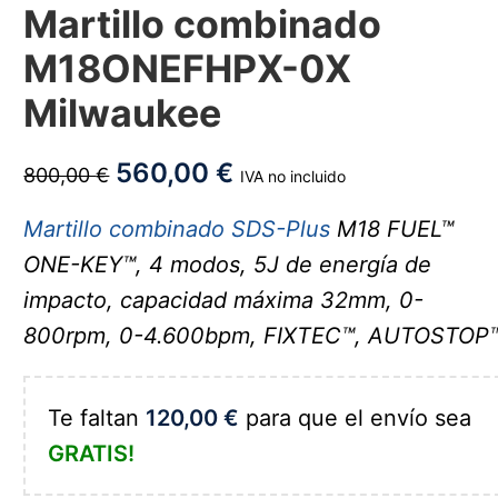
Martillo combinado
M18ONEFHPX-0X
Milwaukee
560,00
€
800,00
€
IVA no incluido
Martillo combinado SDS-Plus
M18 FUEL™
ONE-KEY™, 4 modos, 5J de energía de
impacto, capacidad máxima 32mm, 0-
800rpm, 0-4.600bpm, FIXTEC™, AUTOSTOP™
Te faltan
120,00
€
para que el envío sea
GRATIS!