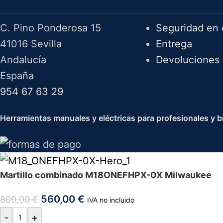
Herramientas Bazarot
F.A.Q.
C. Pino Ponderosa 15
Seguridad en 
41016 Sevilla
Entrega
Andalucía
Devoluciones
España
954 67 63 29
Herramientas manuales y eléctricas para profesionales y br
Martillo combinado M18ONEFHPX-0X Milwaukee
560,00
€
800,00
€
IVA no incluido
-
+