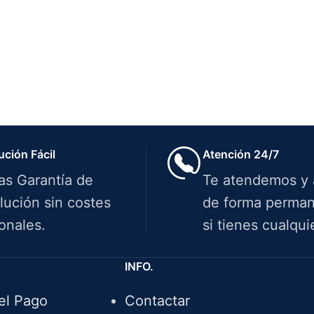
ución Fácil
Atención 24/7
ías Garantía de
Te atendemos y
lución sin costes
de forma perman
onales.
si tienes cualqui
INFO.
el Pago
Contactar