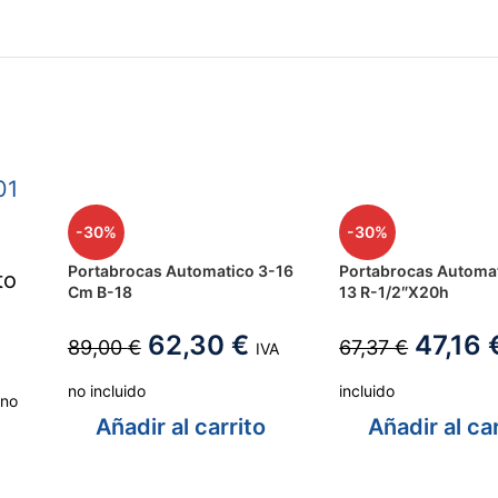
-30%
-30%
Portabrocas Automatico 3-16
Portabrocas Automat
Cm B-18
13 R-1/2″X20h
62,30
€
47,16
89,00
€
67,37
€
IVA
no incluido
incluido
 no
Añadir al carrito
Añadir al car