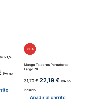
-30%
ico 1,5-
Mango Taladros Percutores
Largo 78
€
IVA no
22,19
€
31,70
€
IVA no
rito
incluido
Añadir al carrito