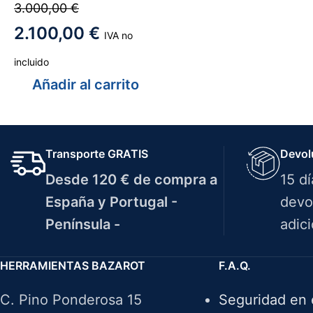
3.000,00
€
2.100,00
€
IVA no
incluido
Añadir al carrito
Transporte GRATIS
Devol
Desde 120 € de compra a
15 d
España y Portugal -
devo
Península -
adici
HERRAMIENTAS BAZAROT
F.A.Q.
C. Pino Ponderosa 15
Seguridad en 