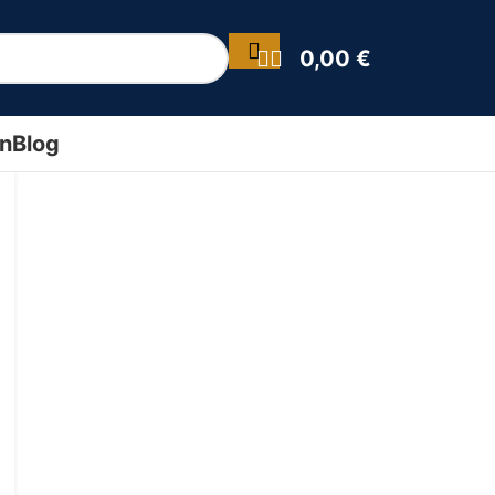
0,00
€
ín
Blog