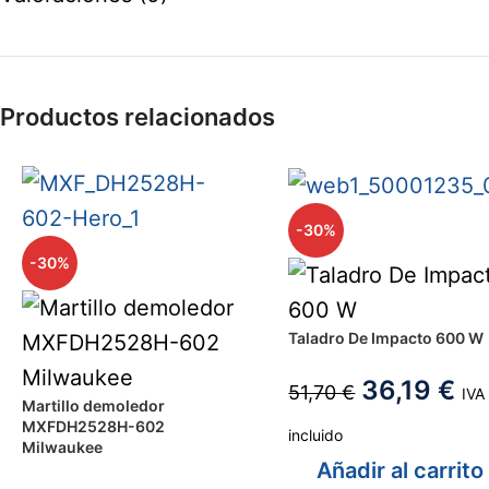
Productos relacionados
-30%
-30%
Taladro De Impacto 600 W
36,19
€
51,70
€
IVA
Martillo demoledor
MXFDH2528H-602
incluido
Milwaukee
Añadir al carrito