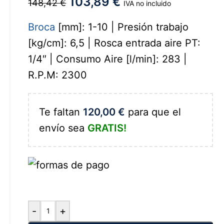
103,89
€
148,42
€
IVA no incluido
Broca
[mm]: 1-10 | Presión trabajo
[kg/cm]: 6,5 | Rosca entrada aire PT:
1/4″ | Consumo Aire [l/min]: 283 |
R.P.M: 2300
Te faltan
120,00
€
para que el
envío sea
GRATIS!
-
+