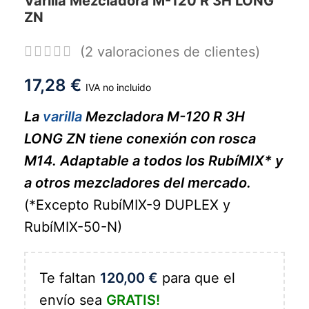
Varilla Mezcladora M-120 R 3H LONG
ZN
(
2
valoraciones de clientes)
17,28
€
IVA no incluido
La
varilla
Mezcladora M-120 R 3H
LONG ZN tiene conexión con rosca
M14. Adaptable a todos los RubíMIX* y
a otros mezcladores del mercado.
(*Excepto RubíMIX-9 DUPLEX y
RubíMIX-50-N)
Te faltan
120,00
€
para que el
envío sea
GRATIS!