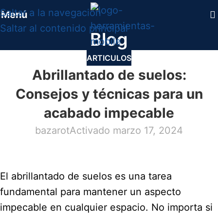
Saltar a la navegación
Menú
Saltar al contenido principal
Blog
ARTICULOS
Abrillantado de suelos:
Consejos y técnicas para un
acabado impecable
bazarot
Activado marzo 17, 2024
El abrillantado de suelos es una tarea
fundamental para mantener un aspecto
impecable en cualquier espacio. No importa si