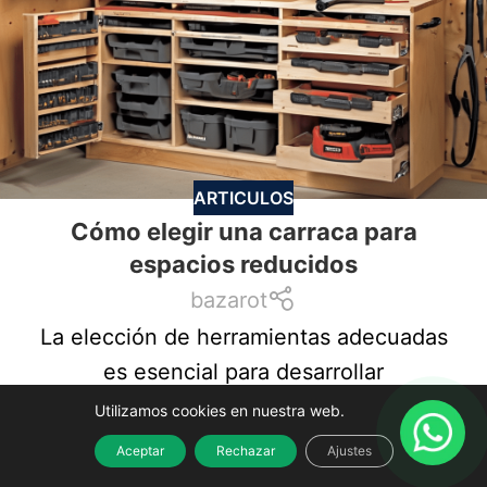
ARTICULOS
Cómo elegir una carraca para
espacios reducidos
bazarot
La elección de herramientas adecuadas
es esencial para desarrollar
eficientemente tareas de bricolaje o
Utilizamos cookies en nuestra web.
reparación. Sin embargo, cuando...
Aceptar
Rechazar
Ajustes
CONTINUAR LEYENDO