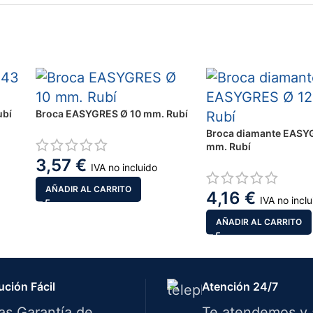
ubí
Broca EASYGRES Ø 10 mm. Rubí
Broca diamante EASY
mm. Rubí
3,57
€
IVA no incluido
AÑADIR AL CARRITO
4,16
€
IVA no incl
AÑADIR AL CARRITO
ución Fácil
Atención 24/7
ías Garantía de
Te atendemos y