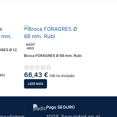
AGOT
ADO
GRES Ø 12
Broca FORAGRES Ø 68 mm. Rubí
66,43
€
uido
IVA no incluido
LEER MÁS
Pago SEGURO
 ayudamos
100% Seguridad en el