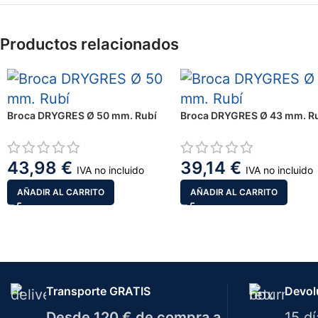
Productos relacionados
Broca DRYGRES Ø 50 mm. Rubí
Broca DRYGRES Ø 43 mm. R
43,98
€
39,14
€
IVA no incluido
IVA no incluido
AÑADIR AL CARRITO
AÑADIR AL CARRITO
Transporte GRATIS
Devol
Desde 120 € de compra a
15 d