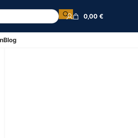
0,00
€
ín
Blog