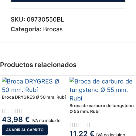
SKU:
09730550BL
Categoría:
Brocas
Productos relacionados
Broca DRYGRES Ø 50 mm. Rubí
Broca de carburo de tungsteno
Ø 55 mm. Rubí
43,98
€
IVA no incluido
AÑADIR AL CARRITO
11,22
€
IVA no incluido