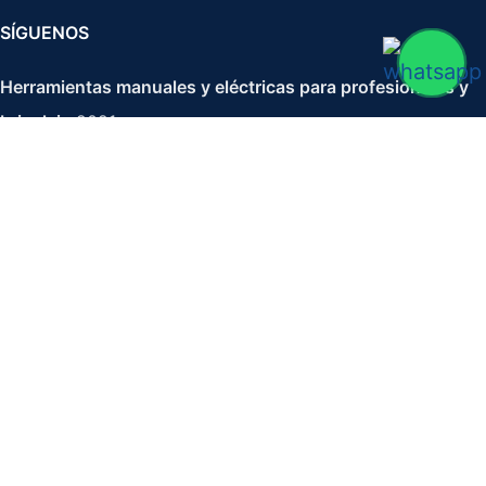
SÍGUENOS
Herramientas manuales y eléctricas para profesionales y
bricolaje
2021
Blister 1 Uds Brocas Hss Din388 5,5 Mm
2,03
€
2,90
€
IVA no incluido
-
+
AÑADIR AL CARRITO