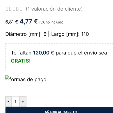
(
1
valoración de cliente)
4,77
€
6,81
€
IVA no incluido
Diámetro [mm]: 6 | Largo [mm]: 110
Te faltan
120,00
€
para que el envío sea
GRATIS!
-
+
AÑADIR AL CARRITO