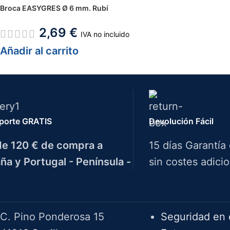
Broca EASYGRES Ø 6 mm. Rubí
2,69
€
IVA no incluido
Añadir al carrito
porte GRATIS
Devolución Fácil
e 120 € de compra a
15 días Garantía
ña y Portugal - Península -
sin costes adicio
Herramientas Bazarot
F.A.Q.
C. Pino Ponderosa 15
Seguridad en 