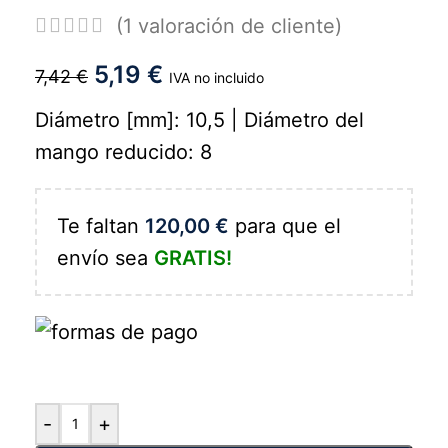
(
1
valoración de cliente)
5,19
€
7,42
€
IVA no incluido
Diámetro [mm]: 10,5 | Diámetro del
mango reducido: 8
Te faltan
120,00
€
para que el
envío sea
GRATIS!
-
+