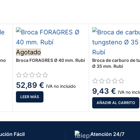
Agotado
eno
Broca FORAGRES Ø 40 mm. Rubí
Broca de carburo de 
Ø 35 mm. Rubí
52,89
€
IVA no incluido
9,43
€
IVA no incl
LEER MÁS
AÑADIR AL CARRITO
ución Fácil
Atención 24/7