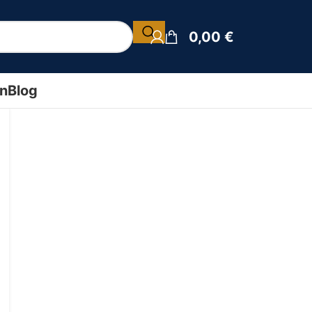
0,00
€
ín
Blog