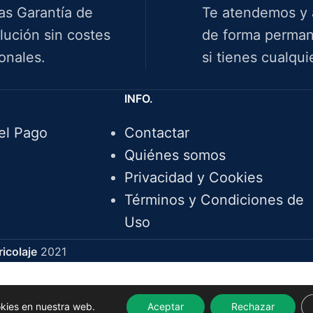
ías Garantía de
Te atendemos y
lución sin costes
de forma perman
onales.
si tienes cualqui
INFO.
el Pago
Contactar
Quiénes somos
Privacidad y Cookies
Términos y Condiciones de
Uso
icolaje
2021
okies en nuestra web.
Aceptar
Rechazar