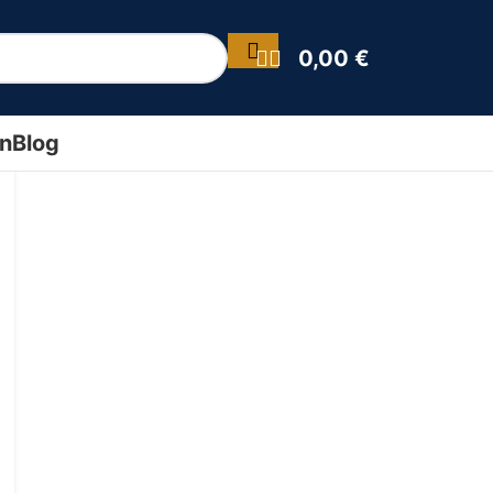
0,00
€
ín
Blog