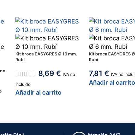
Kit broca EASYGRES Ø 10 mm.
Kit broca EASYGRES Ø
Rubí
Rubí
eno
8,69
€
7,81
€
IVA no
IVA no inclu
Añadir al carrit
incluido
o
Añadir al carrito
ución Fácil
Atención 24/7