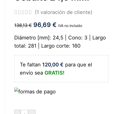
(
1
valoración de cliente)
96,69
€
138,13
€
IVA no incluido
Diámetro [mm]: 24,5 | Cono: 3 | Largo
total: 281 | Largo corte: 160
Te faltan
120,00
€
para que el
envío sea
GRATIS!