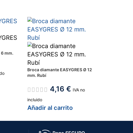
 6 mm.
Broca diamante EASYGRES Ø 12
ido
mm. Rubí
o
4,16
€
IVA no
incluido
Añadir al carrito
Pago SEGURO