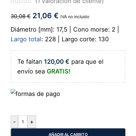
(
1
valoración de cliente)
21,06
€
30,08
€
IVA no incluido
Diámetro [mm]: 17,5 | Cono morse: 2 |
Largo total
: 228 | Largo corte: 130
Te faltan
120,00
€
para que el
envío sea
GRATIS!
-
+
AÑADIR AL CARRITO