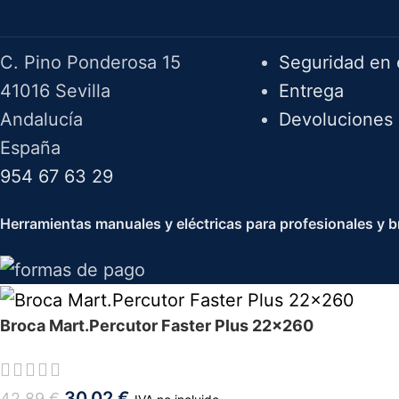
Herramientas Bazarot
F.A.Q.
C. Pino Ponderosa 15
Seguridad en 
41016 Sevilla
Entrega
Andalucía
Devoluciones
España
954 67 63 29
Herramientas manuales y eléctricas para profesionales y br
Broca Mart.Percutor Faster Plus 22x260
30,02
€
42,89
€