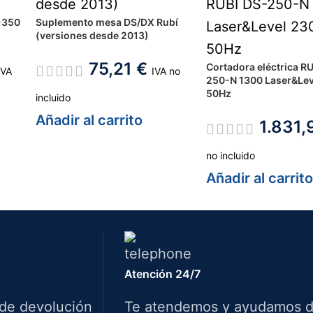
R-350
Suplemento mesa DS/DX Rubí
(versiones desde 2013)
75,21
€
Cortadora eléctrica R
IVA
IVA no
250-N 1300 Laser&Le
50Hz
incluido
Añadir al carrito
1.831
no incluido
Añadir al carrit
Atención 24/7
 de devolución
Te atendemos y ayudamos 