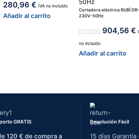
280,96
€
IVA no incluido
Cortadora eléctrica RUBÍ D
Añadir al carrito
230V-50Hz
904,56
€
no incluido
Añadir al carrito
porte GRATIS
Devolución Fácil
e 120 € de compra a
15 días Garantía