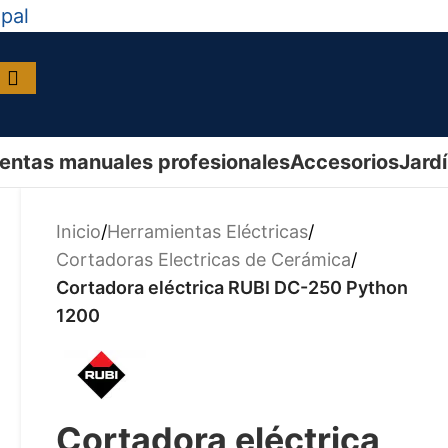
ipal
entas manuales profesionales
Accesorios
Jard
Inicio
/
Herramientas Eléctricas
/
Cortadoras Electricas de Cerámica
/
Cortadora eléctrica RUBI DC-250 Python
1200
Cortadora eléctrica