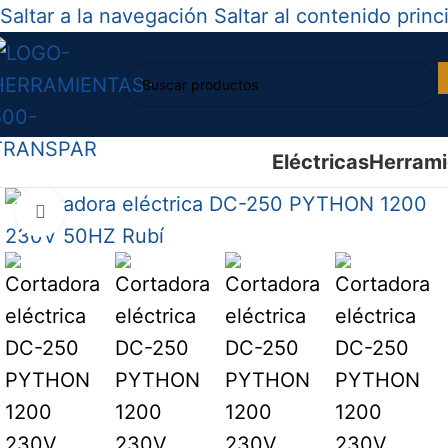
Saltar a la navegación
Saltar al contenido princ
Eléctricas
Herrami
Haga clic para ampliar