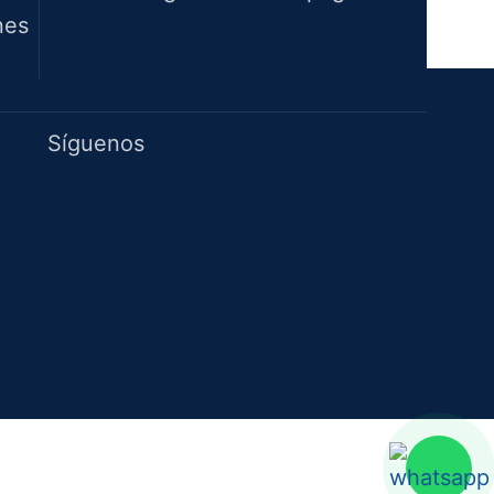
nes
Idiomas
Síguenos