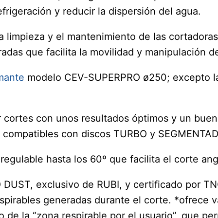
frigeración y reducir la dispersión del agua.
la limpieza y el mantenimiento de las cortador
das que facilita la movilidad y manipulación de
mante
modelo CEV-SUPERPRO ø250; excepto la r
ar cortes con unos resultados óptimos y un buen
n compatibles con discos TURBO y SEGMENTA
ulable hasta los 60º que facilita el corte ang
DUST, exclusivo de RUBI, y certificado por TN
espirables generadas durante el corte. *ofrece 
 de la “zona respirable por el usuario”, que per