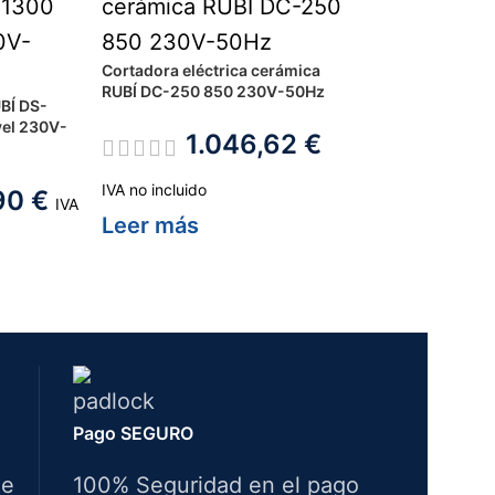
Cortadora eléctrica cerámica
RUBÍ DC-250 850 230V-50Hz
UBÍ DS-
vel 230V-
1.046,62
€
IVA no incluido
,90
€
IVA
Leer más
o
Pago SEGURO
de
100% Seguridad en el pago