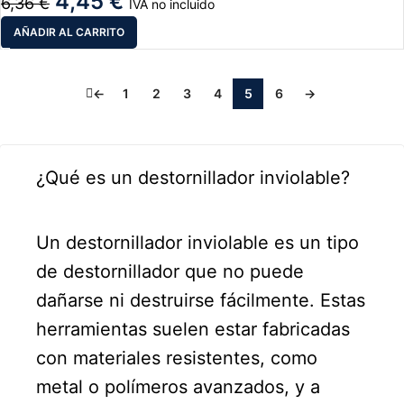
4,45
€
6,36
€
IVA no incluido
AÑADIR AL CARRITO
1
2
3
4
5
6
→
←
¿Qué es un destornillador inviolable?
Un destornillador inviolable es un tipo
de destornillador que no puede
dañarse ni destruirse fácilmente. Estas
herramientas suelen estar fabricadas
con materiales resistentes, como
metal o polímeros avanzados, y a