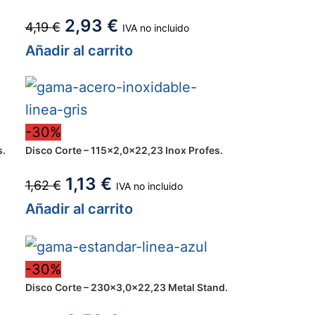
2,93
€
4,19
€
IVA no incluido
Añadir al carrito
-30%
s.
Disco Corte – 115×2,0x22,23 Inox Profes.
1,13
€
1,62
€
IVA no incluido
Añadir al carrito
-30%
Disco Corte – 230×3,0x22,23 Metal Stand.