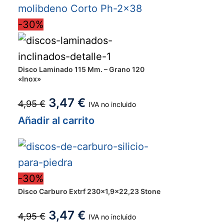
-30%
Disco Laminado 115 Mm. – Grano 120
«Inox»
3,47
€
4,95
€
IVA no incluido
Añadir al carrito
-30%
Disco Carburo Extrf 230×1,9×22,23 Stone
3,47
€
4,95
€
IVA no incluido