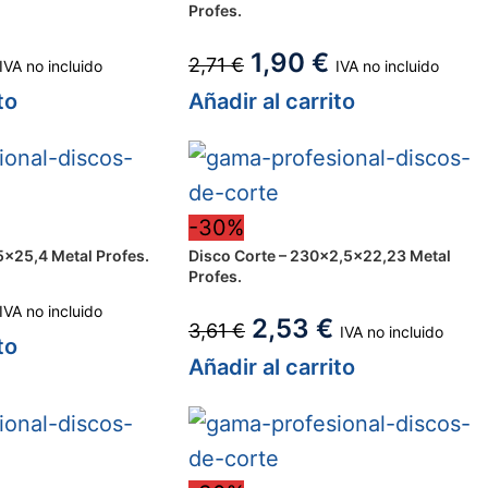
Profes.
1,90
€
2,71
€
IVA no incluido
IVA no incluido
to
Añadir al carrito
-30%
×25,4 Metal Profes.
Disco Corte – 230×2,5×22,23 Metal
Profes.
IVA no incluido
2,53
€
3,61
€
IVA no incluido
to
Añadir al carrito