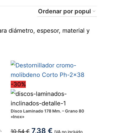
ra diámetro, espesor, material y
-30%
Disco Laminado 178 Mm. – Grano 80
«Inox»
7,38
€
.
10,54
€
IVA no incluido