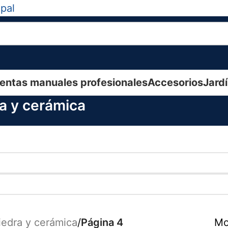
ipal
entas manuales profesionales
Accesorios
Jard
ra y cerámica
iedra y cerámica
/
Página 4
Mo