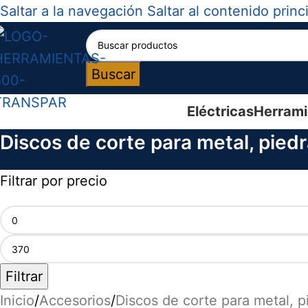
Saltar a la navegación
Saltar al contenido princ
Buscar
Eléctricas
Herrami
Discos de corte para metal, pied
Filtrar por precio
Filtrar
Inicio
/
Accesorios
/
Discos de corte para metal, p