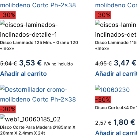
-30%
-30%
Disco Laminado 125 Mm. – Grano 120
Disco Laminado 115
«Inox»
«Inox»
3,53
€
3,47
€
5,04
€
4,95
€
IVA no incluido
Añadir al carrito
Añadir al carri
-30%
Disco Corte 4×4 De
-30%
1,80
€
2,57
€
Disco Corte Para Madera Ø185mm X
Añadir al carri
20mm X 2.4mm X 24t