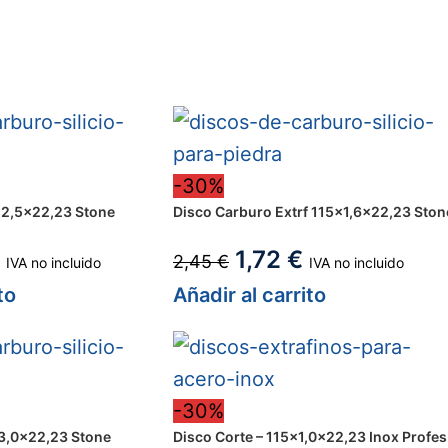
-30%
2,5×22,23 Stone
Disco Carburo Extrf 115×1,6×22,23 Ston
1,72
€
2,45
€
IVA no incluido
IVA no incluido
to
Añadir al carrito
-30%
3,0x22,23 Stone
Disco Corte – 115×1,0x22,23 Inox Profes