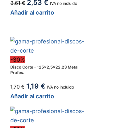
2,53
€
3,61
€
IVA no incluido
Añadir al carrito
-30%
Disco Corte – 125×2,5×22,23 Metal
Profes.
1,19
€
1,70
€
IVA no incluido
Añadir al carrito