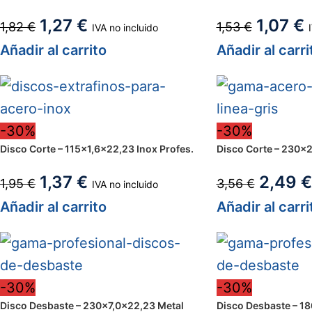
1,27
€
1,07
€
1,82
€
1,53
€
IVA no incluido
Añadir al carrito
Añadir al carri
-30%
-30%
Disco Corte – 115×1,6×22,23 Inox Profes.
Disco Corte – 230×2
1,37
€
2,49
€
1,95
€
3,56
€
IVA no incluido
Añadir al carrito
Añadir al carri
-30%
-30%
Disco Desbaste – 230×7,0x22,23 Metal
Disco Desbaste – 1