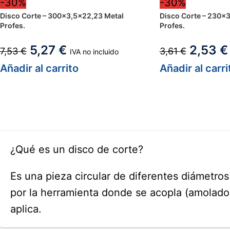
-30%
-30%
Disco Corte – 300×3,5×22,23 Metal
Disco Corte – 230×
Profes.
Profes.
5,27
€
2,53
€
7,53
€
3,61
€
IVA no incluido
Añadir al carrito
Añadir al carri
¿Qué es un disco de corte?
Es una pieza circular de diferentes diámetro
por la herramienta donde se acopla (amoladora
aplica.