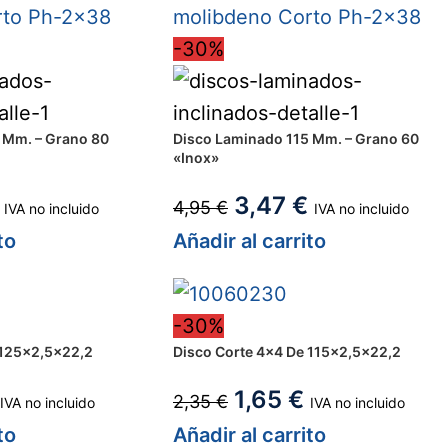
-30%
 Mm. – Grano 80
Disco Laminado 115 Mm. – Grano 60
«Inox»
3,47
€
4,95
€
IVA no incluido
IVA no incluido
to
Añadir al carrito
-30%
 125×2,5×22,2
Disco Corte 4×4 De 115×2,5×22,2
1,65
€
2,35
€
IVA no incluido
IVA no incluido
to
Añadir al carrito