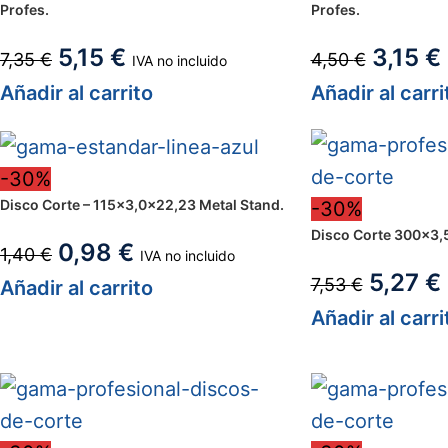
Profes.
Profes.
5,15
€
3,15
€
7,35
€
4,50
€
IVA no incluido
Añadir al carrito
Añadir al carri
-30%
Disco Corte – 115×3,0x22,23 Metal Stand.
-30%
Disco Corte 300×3,5
0,98
€
1,40
€
IVA no incluido
5,27
€
7,53
€
Añadir al carrito
Añadir al carri