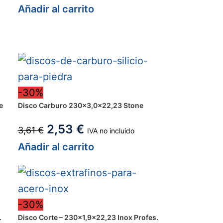
Añadir al carrito
-30%
e
Disco Carburo 230×3,0x22,23 Stone
2,53
€
3,61
€
IVA no incluido
Añadir al carrito
-30%
.
Disco Corte – 230×1,9×22,23 Inox Profes.