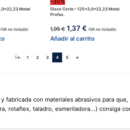
-30%
3,0x22,23 Metal
Disco Corte – 125×3,0x22,23 Metal
Profes.
1,37
€
1,95
€
IVA no incluido
IVA no incluido
to
Añadir al carrito
1
2
3
4
5
→
←
s y fabricada con materiales abrasivos para que
, rotaflex, taladro, esmeriladora...) consiga co