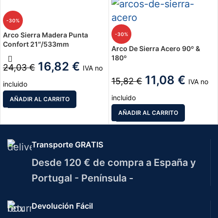
-30%
Arco Sierra Madera Punta
-30%
Confort 21″/533mm
Arco De Sierra Acero 90º &
180º
16,82
€
24,03
€
IVA no
11,08
€
15,82
€
IVA no
incluido
incluido
AÑADIR AL CARRITO
AÑADIR AL CARRITO
Transporte GRATIS
Desde 120 € de compra a España y
Portugal - Península -
Devolución Fácil