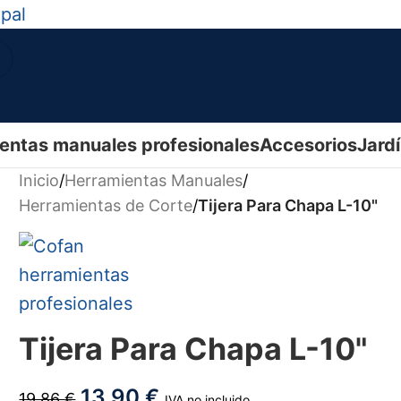
ipal
entas manuales profesionales
Accesorios
Jard
Inicio
/
Herramientas Manuales
/
Herramientas de Corte
/
Tijera Para Chapa L-10"
Tijera Para Chapa L-10"
13,90
€
19,86
€
IVA no incluido