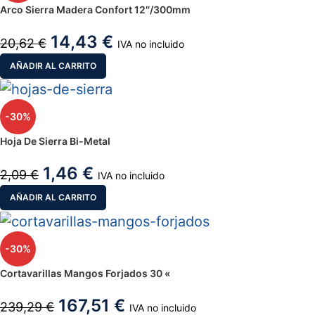
Arco Sierra Madera Confort 12″/300mm
14,43
€
20,62
€
IVA no incluido
AÑADIR AL CARRITO
-30%
Hoja De Sierra Bi-Metal
1,46
€
2,09
€
IVA no incluido
AÑADIR AL CARRITO
-30%
Cortavarillas Mangos Forjados 30 «
167,51
€
239,29
€
IVA no incluido