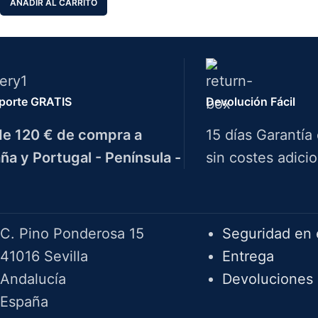
AÑADIR AL CARRITO
porte GRATIS
Devolución Fácil
e 120 € de compra a
15 días Garantía
ña y Portugal - Península -
sin costes adicio
Herramientas Bazarot
F.A.Q.
C. Pino Ponderosa 15
Seguridad en 
41016 Sevilla
Entrega
Andalucía
Devoluciones
España