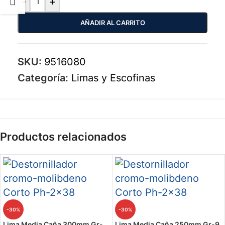
-
+
AÑADIR AL CARRITO
SKU:
9516080
Categoría:
Limas y Escofinas
Productos relacionados
-30%
-30%
Lima Media Caña 300mm Gr-
Lima Media Caña 250mm Gr-9