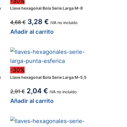
-30%
e
Llave hexagonal Bola Serie Larga M-8
3,28
€
4,68
€
IVA no incluido
Añadir al carrito
-30%
e
Llave hexagonal Bola Serie Larga M-5,5
2,04
€
2,91
€
IVA no incluido
Añadir al carrito