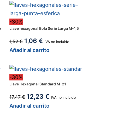
-30%
e
Llave hexagonal Bola Serie Larga M-1,5
1,06
€
1,52
€
IVA no incluido
Añadir al carrito
-30%
Llave Hexagonal Standard M-21
12,23
€
17,47
€
IVA no incluido
Añadir al carrito