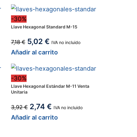
-30%
Llave Hexagonal Standard M-15
5,02
€
7,18
€
IVA no incluido
Añadir al carrito
-30%
Llave Hexagonal Estándar M-11 Venta
Unitaria
2,74
€
3,92
€
IVA no incluido
Añadir al carrito