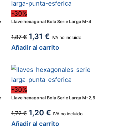
-30%
e
Llave hexagonal Bola Serie Larga M-4
1,31
€
1,87
€
IVA no incluido
Añadir al carrito
-30%
e
Llave hexagonal Bola Serie Larga M-2,5
1,20
€
1,72
€
IVA no incluido
Añadir al carrito