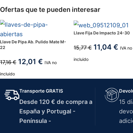
Ofertas que te pueden interesar
Llave Fija De Impacto 24-30
Llave De Pipa Ab. Pulido Mate M-
11,04
€
15,77
€
22
IVA no
incluido
12,01
€
17,16
€
IVA no
incluido
Transporte GRATIS
Devol
Desde 120 € de compra a
15 d
España y Portugal -
devo
Península -
adici