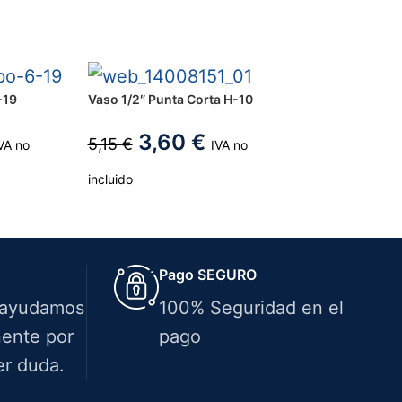
-19
Vaso 1/2″ Punta Corta H-10
3,60
€
5,15
€
VA no
IVA no
incluido
Pago SEGURO
 ayudamos
100% Seguridad en el
ente por
pago
er duda.