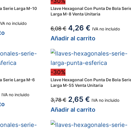
-30%
a Serie Larga M-10
Llave Hexagonal Con Punta De Bola Seri
Larga M-8 Venta Unitaria
IVA no incluido
4,26
€
6,08
€
IVA no incluido
to
Añadir al carrito
-30%
a Serie Larga M-6
Llave Hexagonal Con Punta De Bola Seri
Larga M-55 Venta Unitaria
IVA no incluido
2,65
€
3,78
€
IVA no incluido
to
Añadir al carrito