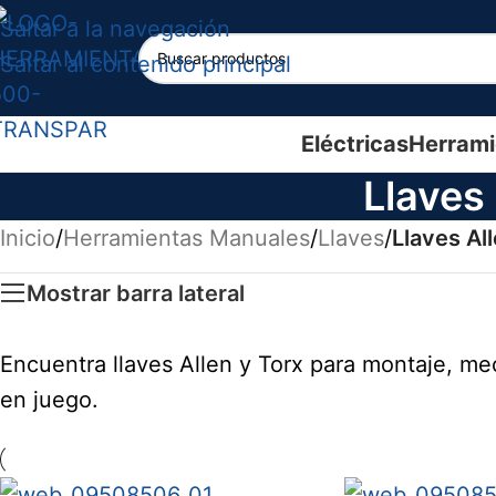
Saltar a la navegación
Saltar al contenido principal
Eléctricas
Herrami
Llaves 
Inicio
/
Herramientas Manuales
/
Llaves
/
Llaves Al
Mostrar barra lateral
Encuentra llaves Allen y Torx para montaje, me
en juego.