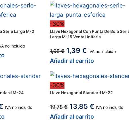
-30%
a Serie Larga M-2
Llave Hexagonal Con Punta De Bola Seri
Larga M-15 Venta Unitaria
VA no incluido
1,39
€
1,98
€
IVA no incluido
to
Añadir al carrito
-30%
andard M-24
Llave Hexagonal Standard M-22
€
13,85
€
19,78
€
IVA no incluido
IVA no incluido
to
Añadir al carrito