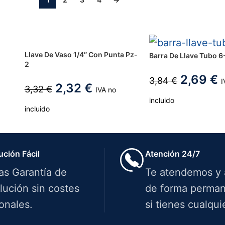
Llave De Vaso 1/4″ Con Punta Pz-
Barra De Llave Tubo 6
2
2,69
€
3,84
€
I
2,32
€
3,32
€
IVA no
incluido
incluido
ución Fácil
Atención 24/7
ías Garantía de
Te atendemos y
lución sin costes
de forma perman
onales.
si tienes cualqui