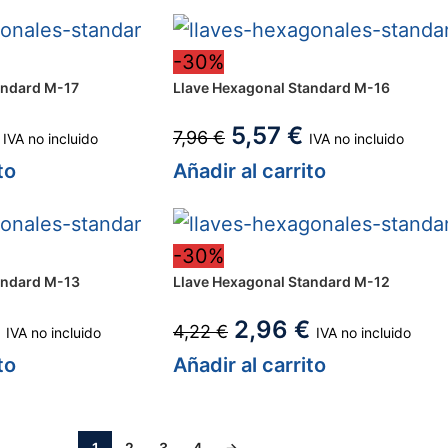
-30%
andard M-17
Llave Hexagonal Standard M-16
5,57
€
7,96
€
IVA no incluido
IVA no incluido
to
Añadir al carrito
-30%
andard M-13
Llave Hexagonal Standard M-12
2,96
€
4,22
€
IVA no incluido
IVA no incluido
to
Añadir al carrito
1
2
3
4
→