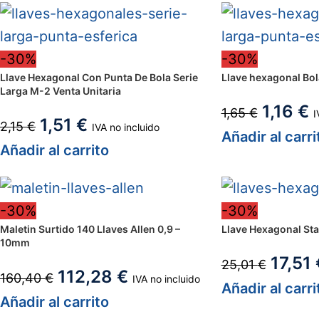
-30%
-30%
Llave Hexagonal Con Punta De Bola Serie
Llave hexagonal Bol
Larga M-2 Venta Unitaria
1,16
€
1,65
€
I
1,51
€
2,15
€
IVA no incluido
Añadir al carri
Añadir al carrito
-30%
-30%
Maletin Surtido 140 Llaves Allen 0,9 –
Llave Hexagonal St
10mm
17,51
25,01
€
112,28
€
160,40
€
IVA no incluido
Añadir al carri
Añadir al carrito