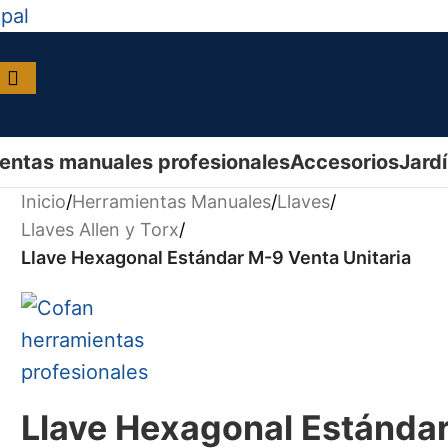
ipal
entas manuales profesionales
Accesorios
Jard
Inicio
/
Herramientas Manuales
/
Llaves
/
Llaves Allen y Torx
/
Llave Hexagonal Estándar M-9 Venta Unitaria
Llave Hexagonal Estánda