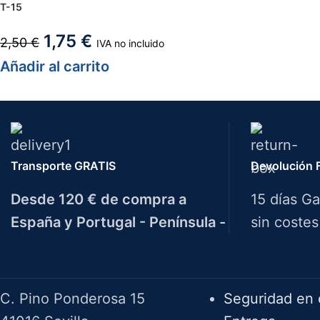
T-15
1,75
€
2,50
€
IVA no incluido
Añadir al carrito
Transporte GRATIS
Devolución F
Desde 120 € de compra a
15 días Ga
España y Portugal - Península -
sin costes
Herramientas Bazarot
F.A.Q.
C. Pino Ponderosa 15
Seguridad en 