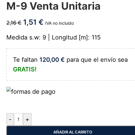
M-9 Venta Unitaria
1,51
€
2,16
€
IVA no incluido
Medida s.w: 9 | Longitud [m]: 115
Te faltan
120,00
€
para que el envío sea
GRATIS!
-
+
AÑADIR AL CARRITO