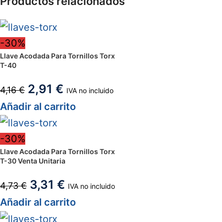
Productos relacionados
-30%
Llave Acodada Para Tornillos Torx
T-40
2,91
€
4,16
€
IVA no incluido
Añadir al carrito
-30%
Llave Acodada Para Tornillos Torx
T-30 Venta Unitaria
3,31
€
4,73
€
IVA no incluido
Añadir al carrito