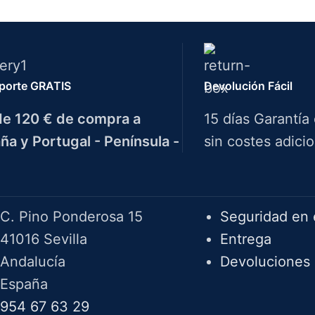
porte GRATIS
Devolución Fácil
e 120 € de compra a
15 días Garantía
ña y Portugal - Península -
sin costes adicio
Herramientas Bazarot
F.A.Q.
C. Pino Ponderosa 15
Seguridad en 
41016 Sevilla
Entrega
Andalucía
Devoluciones
España
954 67 63 29