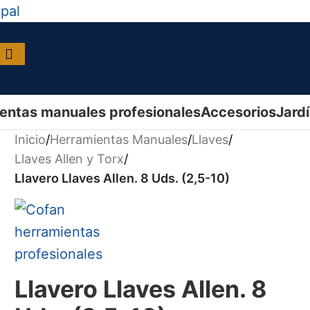
ipal
entas manuales profesionales
Accesorios
Jard
Inicio
/
Herramientas Manuales
/
Llaves
/
Llaves Allen y Torx
/
Llavero Llaves Allen. 8 Uds. (2,5-10)
Llavero Llaves Allen. 8