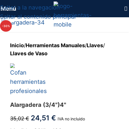
Saltar a la navegación
Menú
Haga clic para ampliar
Saltar al contenido principal
-30%
Inicio
/
Herramientas Manuales
/
Llaves
/
Llaves de Vaso
Alargadera (3/4")4"
24,51
€
35,02
€
IVA no incluido