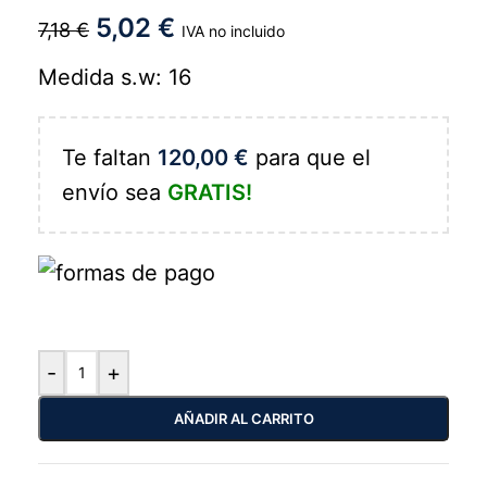
5,02
€
7,18
€
IVA no incluido
Medida s.w: 16
Te faltan
120,00
€
para que el
envío sea
GRATIS!
-
+
AÑADIR AL CARRITO