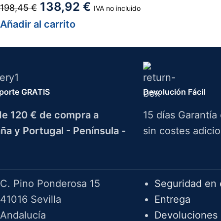
138,92
€
198,45
€
IVA no incluido
Añadir al carrito
porte GRATIS
Devolución Fácil
e 120 € de compra a
15 días Garantía
ña y Portugal - Península -
sin costes adicio
Herramientas Bazarot
F.A.Q.
C. Pino Ponderosa 15
Seguridad en 
41016 Sevilla
Entrega
Andalucía
Devoluciones