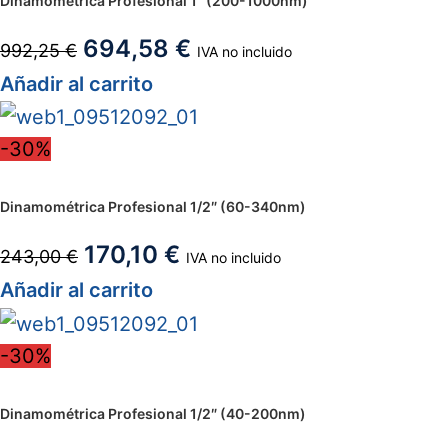
Dinamométrica Profesional 1″ (200-1000nm)
694,58
€
992,25
€
IVA no incluido
Añadir al carrito
-30%
Dinamométrica Profesional 1/2″ (60-340nm)
170,10
€
243,00
€
IVA no incluido
Añadir al carrito
-30%
Dinamométrica Profesional 1/2″ (40-200nm)