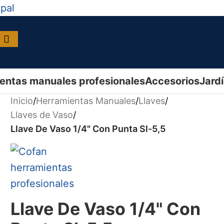
ipal
entas manuales profesionales
Accesorios
Jard
Inicio
/
Herramientas Manuales
/
Llaves
/
Llaves de Vaso
/
Llave De Vaso 1/4" Con Punta Sl-5,5
Llave De Vaso 1/4" Con