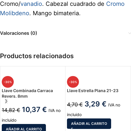
Cromo/
vanadio
. Cabezal cuadrado de
Cromo
Molibdeno
. Mango bimateria.
Valoraciones (0)
Productos relacionados
-30%
-30%
Llave Combinada Carraca
Llave Estrella Plana 21-23
Revers. 8mm
3,29
€
4,70
€
IVA no
10,37
€
14,82
€
IVA no
incluido
incluido
AÑADIR AL CARRITO
AÑADIR AL CARRITO