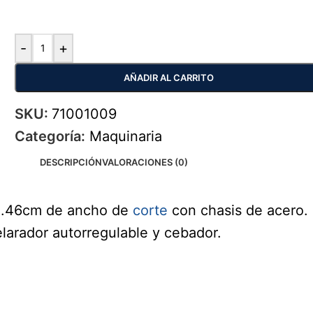
-
+
AÑADIR AL CARRITO
SKU:
71001009
Categoría:
Maquinaria
DESCRIPCIÓN
VALORACIONES (0)
o.46cm de ancho de
corte
con chasis de acero. 
larador autorregulable y cebador.