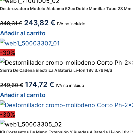
Desbrozadora Modelo Alabama 52cc Doble Manillar Tubo 28 Mm
243,82
€
348,31
€
IVA no incluido
Añadir al carrito
-30%
Sierra De Cadena Eléctrica A Bateria Li-Ion 18v 3.76 M/S
174,72
€
249,60
€
IVA no incluido
Añadir al carrito
-30%
Kit Cortasetos De Mano Extensión Y Ruedas A Bateria Li-Ion 18v