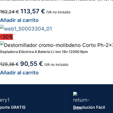
113,57
€
162,24
€
IVA no incluido
Añadir al carrito
-30%
Sopladora Eléctrica A Bateria Li-Ion 18v 12000 Rpm
90,55
€
129,36
€
IVA no incluido
Añadir al carrito
porte GRATIS
Devolución Fácil