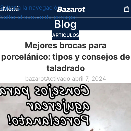
Saltar a la navegación
Menú
Saltar al contenido principal
Blog
ARTICULOS
Mejores brocas para
porcelánico: tipos y consejos de
taladrado
bazarot
Activado abril 7, 2024