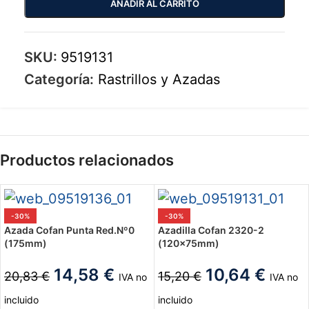
AÑADIR AL CARRITO
SKU:
9519131
Categoría:
Rastrillos y Azadas
Productos relacionados
-30%
-30%
Azada Cofan Punta Red.Nº0
Azadilla Cofan 2320-2
(175mm)
(120x75mm)
14,58
€
10,64
€
20,83
€
15,20
€
IVA no
IVA no
incluido
incluido