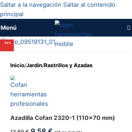
Saltar a la navegación
Saltar al contenido
principal
Menú
Haga clic para ampliar
-30%
Inicio
/
Jardín
/
Rastrillos y Azadas
Azadilla Cofan 2320-1 (110x70 mm)
9,58
€
13,69
€