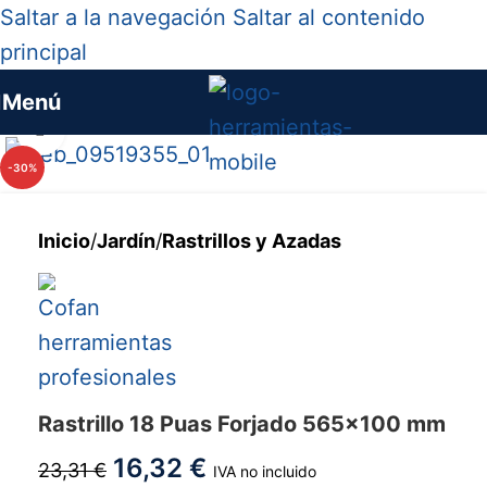
Saltar a la navegación
Saltar al contenido
principal
Menú
Haga clic para ampliar
-30%
Inicio
/
Jardín
/
Rastrillos y Azadas
Rastrillo 18 Puas Forjado 565x100 mm
16,32
€
23,31
€
IVA no incluido