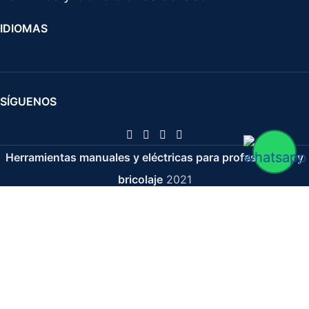
IDIOMAS
SÍGUENOS
Herramientas manuales y eléctricas para profesionales y
bricolaje
2021
Rastrillo 18 Puas Forjado 565x100 mm
16,32
€
23,31
€
IVA no incluido