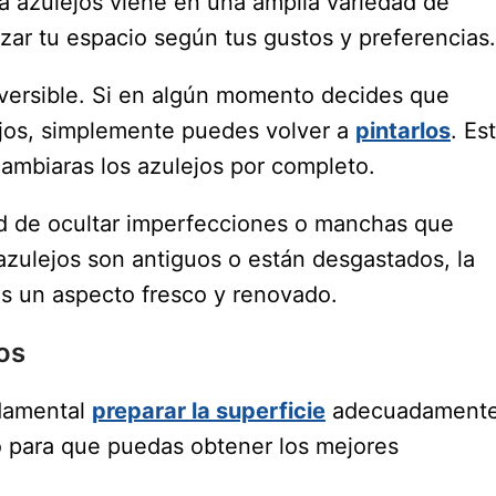
a azulejos viene en una amplia variedad de
zar tu espacio según tus gustos y preferencias.
reversible. Si en algún momento decides que
lejos, simplemente puedes volver a
pintarlos
. Es
 cambiaras los azulejos por completo.
dad de ocultar imperfecciones o manchas que
azulejos son antiguos o están desgastados, la
es un aspecto fresco y renovado.
os
ndamental
preparar la superficie
adecuadamente
o para que puedas obtener los mejores