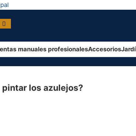
ipal
entas manuales profesionales
Accesorios
Jard
pintar los azulejos?