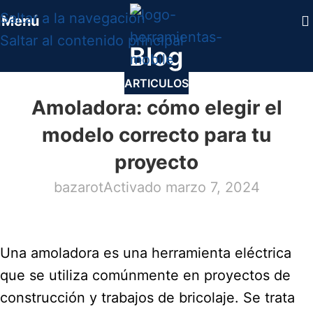
Saltar a la navegación
Menú
Saltar al contenido principal
Blog
ARTICULOS
Amoladora: cómo elegir el
modelo correcto para tu
proyecto
bazarot
Activado marzo 7, 2024
Una amoladora es una herramienta eléctrica
que se utiliza comúnmente en proyectos de
construcción y trabajos de bricolaje. Se trata