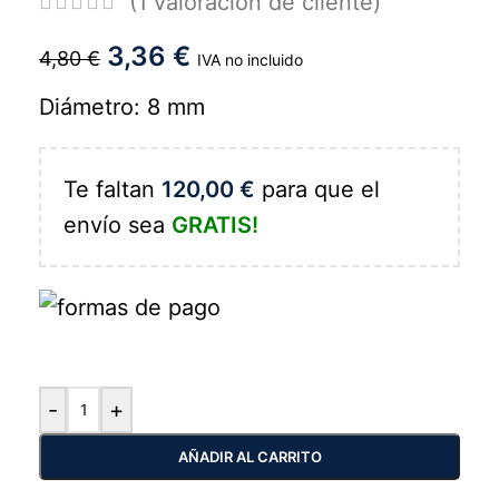
(
1
valoración de cliente)
3,36
€
4,80
€
IVA no incluido
Diámetro: 8 mm
Te faltan
120,00
€
para que el
envío sea
GRATIS!
-
+
AÑADIR AL CARRITO