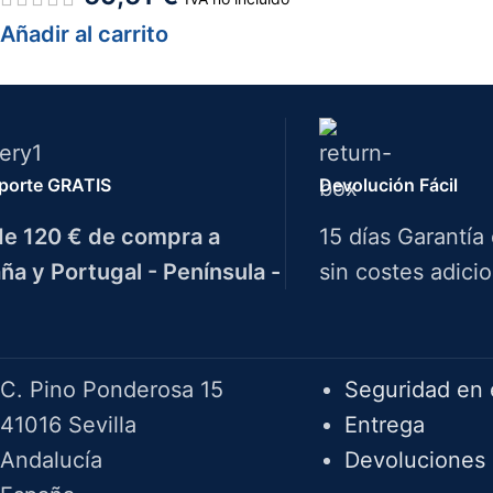
Añadir al carrito
porte GRATIS
Devolución Fácil
e 120 € de compra a
15 días Garantía
ña y Portugal - Península -
sin costes adicio
Herramientas Bazarot
F.A.Q.
C. Pino Ponderosa 15
Seguridad en 
41016 Sevilla
Entrega
Andalucía
Devoluciones