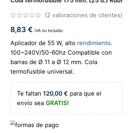
Cola termofusible 175 mm. (25 u.) Rubí
(
2
valoraciones de clientes)
8,83
€
IVA no incluido
Aplicador de 55 W, alto
rendimiento
.
100~240V/50-60hz Compatible con
barras de Ø 11 a Ø 12 mm. Cola
termofusible universal.
Te faltan
120,00
€
para que el
envío sea
GRATIS!