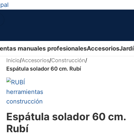
ipal
entas manuales profesionales
Accesorios
Jard
Inicio
/
Accesorios
/
Construcción
/
Espátula solador 60 cm. Rubí
Espátula solador 60 cm.
Rubí