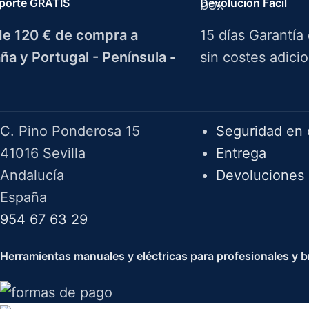
porte GRATIS
Devolución Fácil
e 120 € de compra a
15 días Garantía
ña y Portugal - Península -
sin costes adicio
Herramientas Bazarot
F.A.Q.
C. Pino Ponderosa 15
Seguridad en 
41016 Sevilla
Entrega
Andalucía
Devoluciones
España
954 67 63 29
Herramientas manuales y eléctricas para profesionales y br