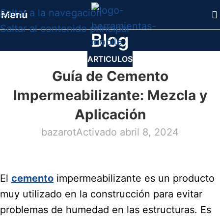
Saltar a la navegación
Menú
Saltar al contenido principal
Blog
ARTICULOS
Guía de Cemento
Impermeabilizante: Mezcla y
Aplicación
bazarot
Activado abril 8, 2024
El
cemento
impermeabilizante es un producto
muy utilizado en la construcción para evitar
problemas de humedad en las estructuras. Es