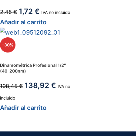
1,72
€
2,45
€
IVA no incluido
Añadir al carrito
-30%
Dinamométrica Profesional 1/2″
(40-200nm)
138,92
€
198,45
€
IVA no
incluido
Añadir al carrito