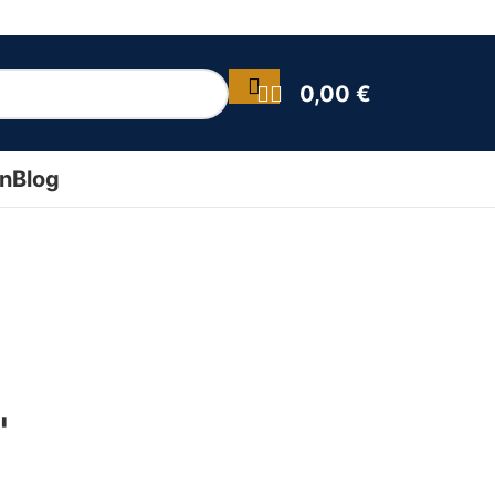
0,00
€
ín
Blog
"