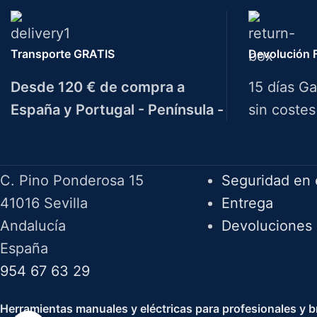
Transporte GRATIS
Devolución F
Desde 120 € de compra a
15 días Ga
España y Portugal - Península -
sin costes
HERRAMIENTAS BAZAROT
F.A.Q.
C. Pino Ponderosa 15
Seguridad en 
41016 Sevilla
Entrega
Andalucía
Devoluciones
España
954 67 63 29
Herramientas manuales y eléctricas para profesionales y br