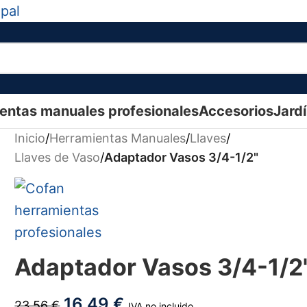
ipal
entas manuales profesionales
Accesorios
Jard
Inicio
/
Herramientas Manuales
/
Llaves
/
Llaves de Vaso
/
Adaptador Vasos 3/4-1/2"
Adaptador Vasos 3/4-1/2
16,49
€
23,56
€
IVA no incluido