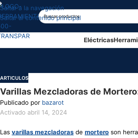
Saltar a la navegación
Saltar al contenido principal
Eléctricas
Herrami
ARTICULOS
Varillas Mezcladoras de Mortero:
Publicado por
bazarot
Activado abril 14, 2024
Las
varillas mezcladoras
de
mortero
son herra